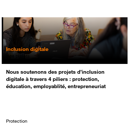
Aller
au
contenu
principal
Inclusion digitale
Nos projets
Nous soutenons des projets d’inclusion
digitale à travers 4 piliers : protection,
éducation, employablité, entrepreneuriat
Protection