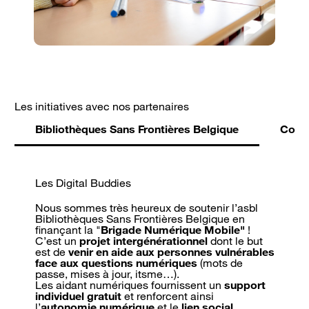
Les initiatives avec nos partenaires
Bibliothèques Sans Frontières Belgique
Code
Les Digital Buddies
Nous sommes très heureux de soutenir l’asbl
Bibliothèques Sans Frontières Belgique en
finançant la "
Brigade Numérique Mobile"
!
C’est un
projet intergénérationnel
dont le but
est de
venir en aide
aux personnes vulnérables
face aux questions numériques
(mots de
passe, mises à jour, itsme…).
Les aidant numériques fournissent un
support
individuel gratuit
et renforcent ainsi
l’
autonomie numérique
et le
lien social
.