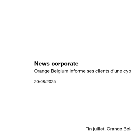
Aller
au
contenu
principal
News corporate
Orange Belgium informe ses clients d'une cy
20/08/2025
Fin juillet, Orange B