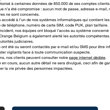
torisé à certaines données de 850.000 de ses comptes clients
ue n’a été compromise : aucun mot de passe, adresse e-mail,
res ne sont concernés.
a accédé à l’un de nos systèmes informatiques qui contient les
de téléphone, numéro de carte SIM, code PUK, plan tarifaire.
’incident, nos équipes ont bloqué l’accès au système concerné 
 Orange Belgium a également alerté les autorités compétentes 
utorités judiciaires.
 ont été ou seront contactés par e-mail et/ou SMS pour être in
er vigilants face à toute communication suspecte.
ons, nos clients peuvent consulter notre
page internet dédiée
.
 en cours, aucun autre détail ne sera divulgué, ceci afin de gara
ger la vie privée des personnes impactées.