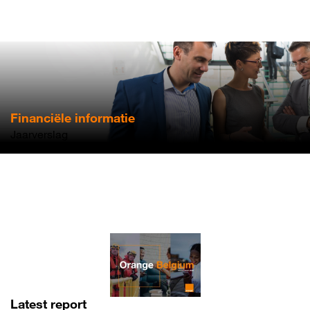
Overslaan
en
naar
de
inhoud
gaan
Financiële informatie
Jaarverslag
Latest report