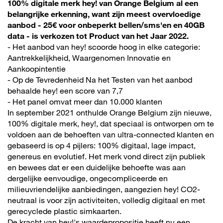
100% digitale merk hey! van Orange Belgium al een
belangrijke erkenning, want zijn meest overvloedige
aanbod - 25€ voor onbeperkt bellen/sms'en en 40GB
data - is verkozen tot Product van het Jaar 2022.
- Het aanbod van hey! scoorde hoog in elke categorie:
Aantrekkelijkheid, Waargenomen Innovatie en
Aankoopintentie
- Op de Tevredenheid Na het Testen van het aanbod
behaalde hey! een score van 7,7
- Het panel omvat meer dan 10.000 klanten
In september 2021 onthulde Orange Belgium zijn nieuwe,
100% digitale merk, hey!, dat speciaal is ontworpen om te
voldoen aan de behoeften van ultra-connected klanten en
gebaseerd is op 4 pijlers: 100% digitaal, lage impact,
genereus en evolutief. Het merk vond direct zijn publiek
en bewees dat er een duidelijke behoefte was aan
dergelijke eenvoudige, ongecompliceerde en
milieuvriendelijke aanbiedingen, aangezien hey! CO2-
neutraal is voor zijn activiteiten, volledig digitaal en met
gerecyclede plastic simkaarten.
De kracht van hey!'s waardepropositie heeft nu een