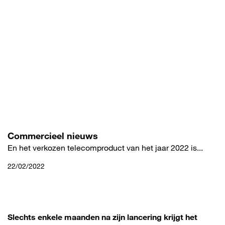
Overslaan
en
naar
de
inhoud
gaan
Commercieel nieuws
En het verkozen telecomproduct van het jaar 2022 is...
22/02/2022
Slechts enkele maanden na zijn lancering krijgt het