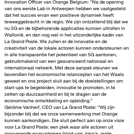
Innovation Officer van Orange Belgium: “Na de opening
van ons eerste Lab in Antwerpen hebben we vastgesteld
dat het succes ervan een positieve dynamiek heeft
teweeggebracht in de regio. We zijn ontzettend blij dat we
nu 5G en de bijbehorende applicaties kunnen uitrollen in
Wallonië, en dan nog wel in het uitzonderlijke kader van
La Grand Poste. We zullen er de innovatie en de
creativiteit van de lokale actoren kunnen ondersteunen en
in alle transparantie het potentieel van 5G aantonen,
gebruikmakend van een geavanceerd nationaal en
internationaal netwerk. Met deze aanpak steunen we
bovendien het economische relanceplan van het Waals
gewest en ons project sluit aan bij de doelstellingen om
start-ups te begeleiden, innovatie te promoten, in te
zetten op duurzaamheid en bij te dragen aan de
economische ontwikkeling en opleiding.”
Gérôme Vanherf, CEO van La Grand Poste: “Wij zijn
bijzonder blij dat we onze samenwerking met Orange
kunnen aankondigen. Die sluit perfect aan op onze visie
voor La Grand Poste: een plek waar alle actoren uit
innoverende ecosystemen (start-ups, kmo's, grote