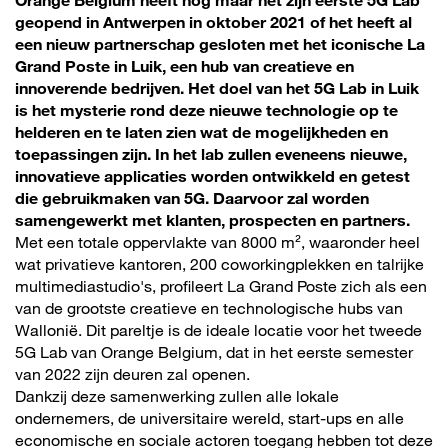
Orange Belgium heeft nog maar net zijn eerste 5G Lab
geopend in Antwerpen in oktober 2021 of het heeft al
een nieuw partnerschap gesloten met het iconische La
Grand Poste in Luik, een hub van creatieve en
innoverende bedrijven. Het doel van het 5G Lab in Luik
is het mysterie rond deze nieuwe technologie op te
helderen en te laten zien wat de mogelijkheden en
toepassingen zijn. In het lab zullen eveneens nieuwe,
innovatieve applicaties worden ontwikkeld en getest
die gebruikmaken van 5G. Daarvoor zal worden
samengewerkt met klanten, prospecten en partners.
Met een totale oppervlakte van 8000 m², waaronder heel
wat privatieve kantoren, 200 coworkingplekken en talrijke
multimediastudio's, profileert La Grand Poste zich als een
van de grootste creatieve en technologische hubs van
Wallonië. Dit pareltje is de ideale locatie voor het tweede
5G Lab van Orange Belgium, dat in het eerste semester
van 2022 zijn deuren zal openen.
Dankzij deze samenwerking zullen alle lokale
ondernemers, de universitaire wereld, start-ups en alle
economische en sociale actoren toegang hebben tot deze