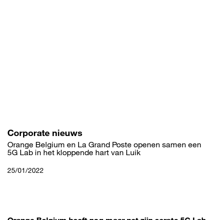
Overslaan
en
naar
de
inhoud
gaan
Corporate nieuws
Orange Belgium en La Grand Poste openen samen een
5G Lab in het kloppende hart van Luik
25/01/2022