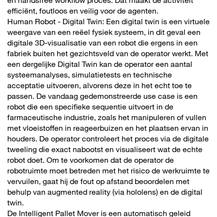
en handsfree workflow proces. Dat maakt de activiteit
efficiënt, foutloos en veilig voor de agenten.
Human Robot - Digital Twin: Een digital twin is een virtuele
weergave van een reëel fysiek systeem, in dit geval een
digitale 3D-visualisatie van een robot die ergens in een
fabriek buiten het gezichtsveld van de operator werkt. Met
een dergelijke Digital Twin kan de operator een aantal
systeemanalyses, simulatietests en technische
acceptatie uitvoeren, alvorens deze in het echt toe te
passen. De vandaag gedemonstreerde use case is een
robot die een specifieke sequentie uitvoert in de
farmaceutische industrie, zoals het manipuleren of vullen
met vloeistoffen in reageerbuizen en het plaatsen ervan in
houders. De operator controleert het proces via de digitale
tweeling die exact nabootst en visualiseert wat de echte
robot doet. Om te voorkomen dat de operator de
robotruimte moet betreden met het risico de werkruimte te
vervuilen, gaat hij de fout op afstand beoordelen met
behulp van augmented reality (via hololens) en de digital
twin.
De Intelligent Pallet Mover is een automatisch geleid