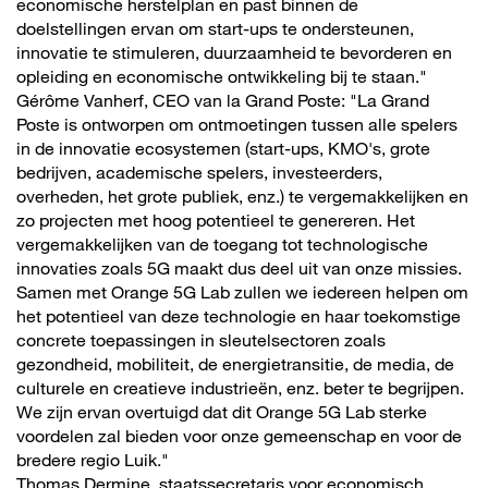
economische herstelplan en past binnen de
doelstellingen ervan om start-ups te ondersteunen,
innovatie te stimuleren, duurzaamheid te bevorderen en
opleiding en economische ontwikkeling bij te staan."
Gérôme Vanherf, CEO van la Grand Poste: "La Grand
Poste is ontworpen om ontmoetingen tussen alle spelers
in de innovatie ecosystemen (start-ups, KMO's, grote
bedrijven, academische spelers, investeerders,
overheden, het grote publiek, enz.) te vergemakkelijken en
zo projecten met hoog potentieel te genereren. Het
vergemakkelijken van de toegang tot technologische
innovaties zoals 5G maakt dus deel uit van onze missies.
Samen met Orange 5G Lab zullen we iedereen helpen om
het potentieel van deze technologie en haar toekomstige
concrete toepassingen in sleutelsectoren zoals
gezondheid, mobiliteit, de energietransitie, de media, de
culturele en creatieve industrieën, enz. beter te begrijpen.
We zijn ervan overtuigd dat dit Orange 5G Lab sterke
voordelen zal bieden voor onze gemeenschap en voor de
bredere regio Luik."
Thomas Dermine, staatssecretaris voor economisch