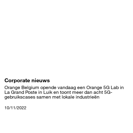
Overslaan
en
naar
de
inhoud
gaan
Corporate nieuws
Orange Belgium opende vandaag een Orange 5G Lab in
La Grand Poste in Luik en toont meer dan acht 5G-
gebruikscases samen met lokale industrieën
10/11/2022