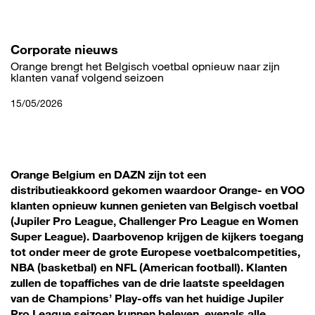
Overslaan
en
naar
de
Corporate nieuws
inhoud
gaan
Orange brengt het Belgisch voetbal opnieuw naar zijn
klanten vanaf volgend seizoen
15/05/2026
Orange Belgium en DAZN zijn tot een
distributieakkoord gekomen waardoor Orange- en VOO
klanten opnieuw kunnen genieten van Belgisch voetbal
(Jupiler Pro League, Challenger Pro League en Women
Super League). Daarbovenop krijgen de kijkers toegang
tot onder meer de grote Europese voetbalcompetities,
NBA (basketbal) en NFL (American football). Klanten
zullen de topaffiches van de drie laatste speeldagen
van de Champions’ Play-offs van het huidige Jupiler
Pro League seizoen kunnen beleven, evenals alle