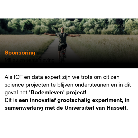
Overslaan
en
naar
de
inhoud
gaan
Sponsoring
Milieu en samenleving
Als IOT en data expert zijn we trots om citizen
science projecten te blijven ondersteunen en in dit
geval het
'Bodemleven' project!
Dit is
een innovatief grootschalig experiment, in
samenwerking met de Universiteit van Hasselt.