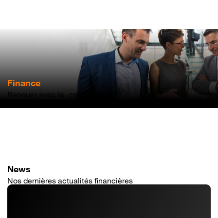
Aller
au
contenu
principal
Finance
Renouer avec la croissance
News
Nos dernières actualités financières