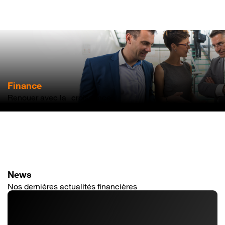
Aller
au
contenu
principal
Finance
Renouer avec la croissance
News
Nos dernières actualités financières