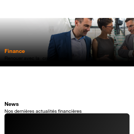
Aller
au
contenu
principal
Finance
Renouer avec la croissance
News
Nos dernières actualités financières