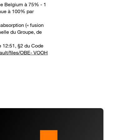
nge Belgium à 75% - 1
enue à 100% par
absorption (« fusion
nnelle du Groupe, de
le 12:51, §2 du Code
fault/files/OBE- VOOH