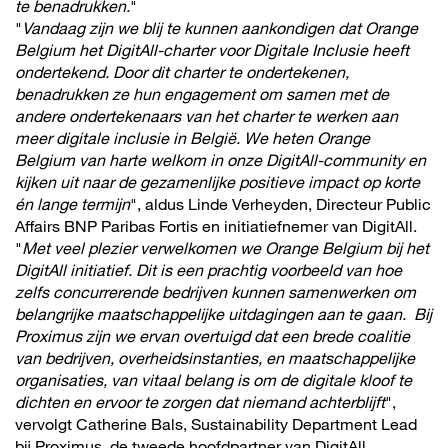
te benadrukken.
"
"
Vandaag zijn we blij te kunnen aankondigen dat Orange
Belgium het DigitAll-charter voor Digitale Inclusie heeft
ondertekend. Door dit charter te ondertekenen,
benadrukken ze hun engagement om samen met de
andere ondertekenaars van het charter te werken aan
meer digitale inclusie in België. We heten Orange
Belgium van harte welkom in onze DigitAll-community en
kijken uit naar de gezamenlijke positieve impact op korte
én lange termijn
", aldus Linde Verheyden, Directeur Public
Affairs BNP Paribas Fortis en initiatiefnemer van DigitAll.
"
Met veel plezier verwelkomen we Orange Belgium bij het
DigitAll initiatief. Dit is een prachtig voorbeeld van hoe
zelfs concurrerende bedrijven kunnen samenwerken om
belangrijke maatschappelijke uitdagingen aan te gaan. Bij
Proximus zijn we ervan overtuigd dat een brede coalitie
van bedrijven, overheidsinstanties, en maatschappelijke
organisaties, van vitaal belang is om de digitale kloof te
dichten en ervoor te zorgen dat niemand achterblijft
",
vervolgt Catherine Bals, Sustainability Department Lead
bij Proximus, de tweede hoofdpartner van DigitAll.