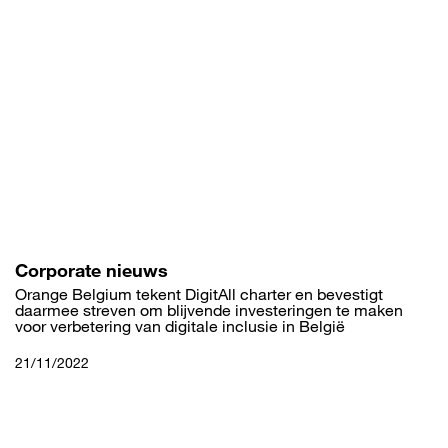
Overslaan
en
naar
de
inhoud
gaan
Corporate nieuws
Orange Belgium tekent DigitAll charter en bevestigt
daarmee streven om blijvende investeringen te maken
voor verbetering van digitale inclusie in België
21/11/2022