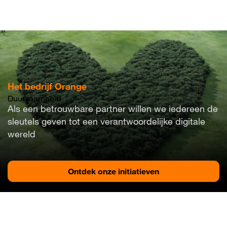
Overslaan
en
naar
de
inhoud
gaan
Het bedrijf Orange
Duurzaamheid
Als een betrouwbare partner willen we iedereen de
sleutels geven tot een verantwoordelijke digitale
wereld​
Ontdek onze initiatieven