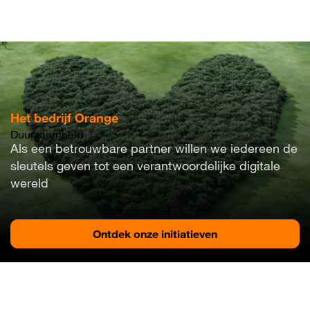
Overslaan
en
naar
de
inhoud
gaan
Het bedrijf Orange
Duurzaamheid
Als een betrouwbare partner willen we iedereen de
sleutels geven tot een verantwoordelijke digitale
wereld​
Ontdek onze initiatieven