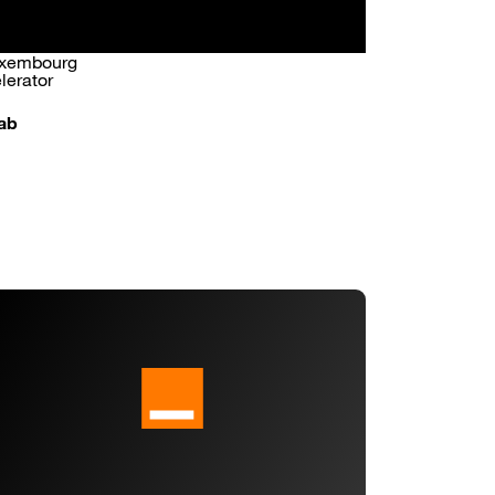
uxembourg
lerator
ab