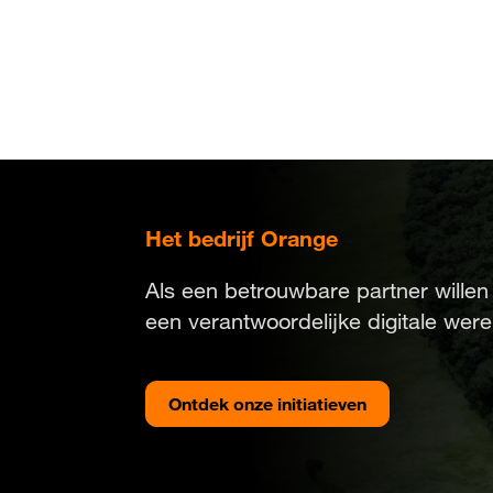
Overslaan
en
naar
de
inhoud
gaan
Het bedrijf Orange
Duurzaamheid
Als een betrouwbare partner willen
een verantwoordelijke digitale werel
Ontdek onze initiatieven